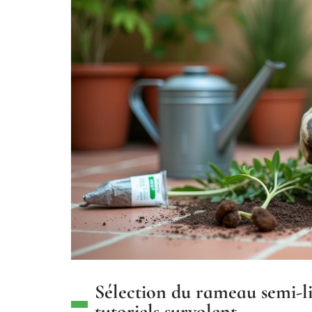
Sélection du rameau semi-lig
tutoriels survolent