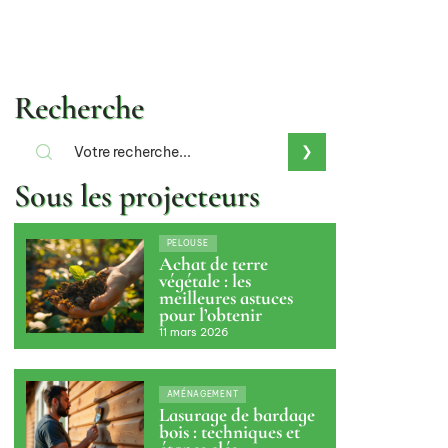
Recherche
Sous les projecteurs
PELOUSE
Achat de terre
végétale : les
meilleures astuces
pour l’obtenir
11 mars 2026
AMÉNAGEMENT
Lasurage de bardage
bois : techniques et