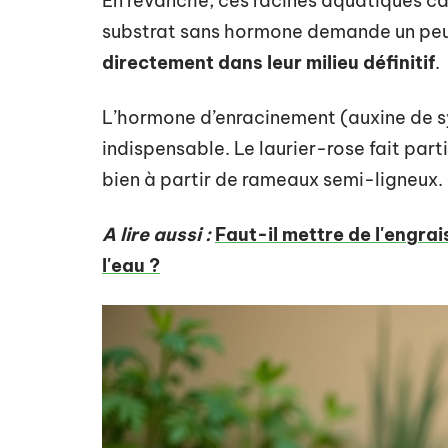
En revanche, ces racines aquatiques ca
substrat sans hormone demande un peu
directement dans leur milieu définitif
.
L’hormone d’enracinement (auxine de s
indispensable. Le laurier-rose fait par
bien à partir de rameaux semi-ligneux.
A lire aussi :
Faut-il mettre de l'engra
l'eau ?