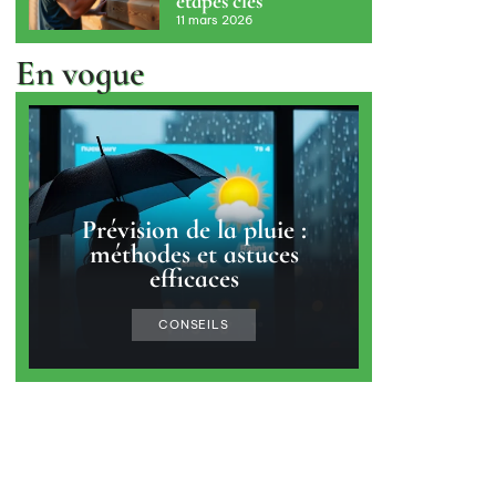
étapes clés
11 mars 2026
En vogue
Prévision de la pluie :
méthodes et astuces
efficaces
CONSEILS