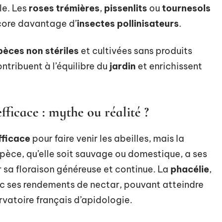
le. Les
roses trémières
,
pissenlits
ou
tournesols
ncore davantage d’
insectes pollinisateurs
.
pèces non stériles
et cultivées sans produits
ntribuent à l’équilibre du
jardin
et enrichissent
fficace : mythe ou réalité ?
fficace
pour faire venir les abeilles, mais la
spèce, qu’elle soit sauvage ou domestique, a ses
 sa floraison généreuse et continue. La
phacélie
,
vec ses rendements de nectar, pouvant atteindre
rvatoire français d’apidologie.