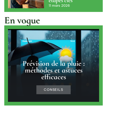
étapes clés
11 mars 2026
En vogue
Prévision de la pluie :
méthodes et astuces
efficaces
CONSEILS