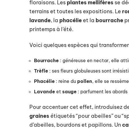
floraisons. Les
plantes mellifères
se déc
terrains et toutes les expositions. Le
ro
lavande
, la
phacélie
et la
bourrache
pr
printemps à l’été.
Voici quelques espèces qui transforment
Bourrache
: généreuse en nectar, elle atti
Trèfle
: ses fleurs globuleuses sont irrési
Phacélie
: reine du
pollen
, elle se ressème
Lavande
et
sauge
: parfument les abords 
Pour accentuer cet effet, introduisez d
graines
étiquetés “pour abeilles” ou “sp
d’abeilles, bourdons et papillons. Un
ca