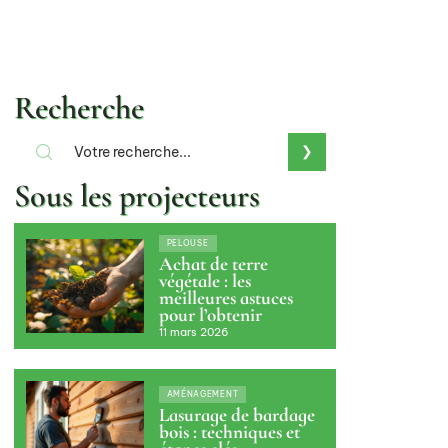
Recherche
Sous les projecteurs
PELOUSE
Achat de terre
végétale : les
meilleures astuces
pour l’obtenir
11 mars 2026
AMÉNAGEMENT
Lasurage de bardage
bois : techniques et