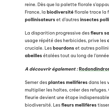
reine. Dès que la palette florale s’appau
France, la
biodiversité
florale trace la 
pollinisateurs
et d’autres
insectes poll
La disparition progressive des
fleurs 
usage répété des herbicides, prive les
cruciale. Les
bourdons
et autres pollin
abeilles
étalées tout au long de l’année. 
A découvrir également :
Rodondindron 
Semer des
plantes mellifères
dans les 
multiplier les haltes, créer des refuge
fleurie devient une étape indispensabl
biodiversité. Les
fleurs mellifères
tissen