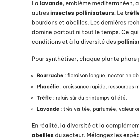
La
lavande
, emblème méditerranéen, att
autres
insectes pollinisateurs
. Le
trèfl
bourdons et abeilles. Les dernières re
domine partout ni tout le temps. Ce qui
conditions et à la diversité des
pollini
Pour synthétiser, chaque plante phare 
Bourrache
: floraison longue, nectar en a
Phacélie
: croissance rapide, ressources m
Trèfle
: relais sûr du printemps à l’été.
Lavande
: très visitée, parfumée, valeur 
En réalité, la diversité et la complément
abeilles
du secteur. Mélangez les espèce